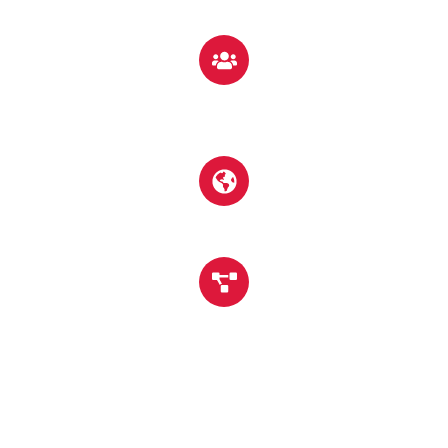
Год опыта
350+
Collaegues & Counting
500+
Поставщики и партнеры
8000+
Ежемесячное производство