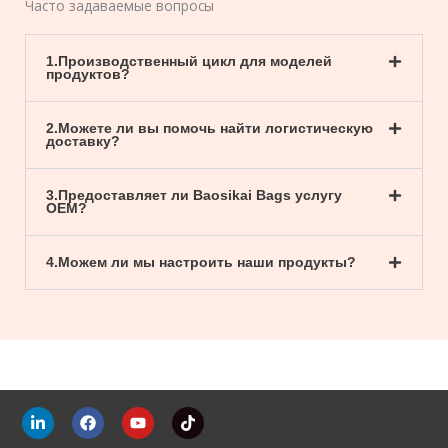
Часто задаваемые вопросы
1.Производственный цикл для моделей
продуктов?
2.Можете ли вы помочь найти логистическую
доставку?
3.Предоставляет ли Baosikai Bags услугу
OEM?
4.Можем ли мы настроить наши продукты?
С
F
Y
T
с
a
o
i
ы
c
u
k